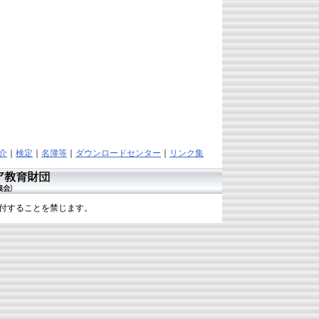
介
｜
検定
｜
名簿等
｜
ダウンロードセンター
｜
リンク集
付することを禁じます。