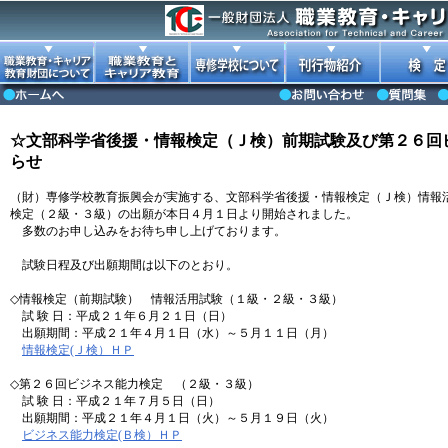
☆文部科学省後援・情報検定（Ｊ検）前期試験及び第２６回
らせ
（財）専修学校教育振興会が実施する、文部科学省後援・情報検定（Ｊ検）情報
検定（２級・３級）の出願が本日４月１日より開始されました。
多数のお申し込みをお待ち申し上げております。
試験日程及び出願期間は以下のとおり。
◇情報検定（前期試験） 情報活用試験（１級・２級・３級）
試 験 日：平成２１年６月２１日（日）
出願期間：平成２１年４月１日（水）～５月１１日（月）
情報検定(Ｊ検）ＨＰ
◇第２６回ビジネス能力検定 （２級・３級）
試 験 日：平成２１年７月５日（日）
出願期間：平成２１年４月１日（火）～５月１９日（火）
ビジネス能力検定(Ｂ検）ＨＰ