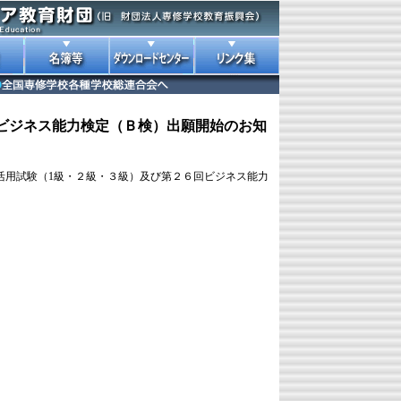
ビジネス能力検定（Ｂ検）出願開始のお知
活用試験（1級・２級・３級）及び第２６回ビジネス能力