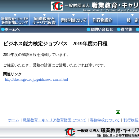
ビジネス能力検定ジョブパス 2019年度の日程
2019年度の試験日程を掲載しています。
ご確認いただき、受験の計画にご活用いただければ幸いです。
関連リンク
http://bken.sgec.or.jp/guide/next-exam.html
ホーム
｜
職業教育・キャリア教育財団について
｜
専修学校について
｜
刊行物紹