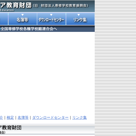
介
｜
検定
｜
名簿等
｜
ダウンロードセンター
｜
リンク集