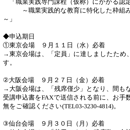
「職業実践専門課程（仮称）にかかる認
～職業実践的な教育に特化した枠組み
～」
◆申込期日
①東京会場 ９月１１日（水）必着
→東京会場は、「定員」に達しましたため
す。
②大阪会場 ９月２７日（金）必着
→大阪会場は、「残席僅少」となり、間も
受講申込書をFAXで送信される前に、お手
無をご確認ください(TEL03-3230-4814)。
③仙台会場 ９月３０日（月）必着