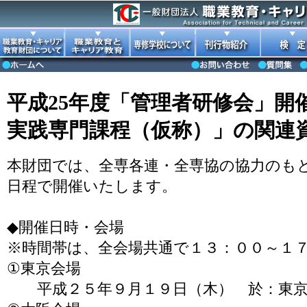
平成25年度「管理者研修会」開
実践専門課程（仮称）」の関連
本財団では、全専各連・全専協の協力のも
日程で開催いたします。
◆開催日時・会場
※時間帯は、全会場共通で１３：００～１
①東京会場
平成２５年９月１９日（木） 於：東京